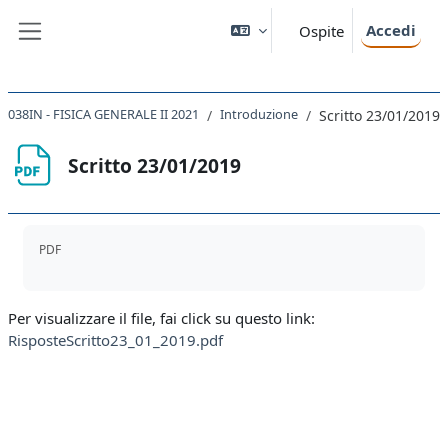
Vai al contenuto principale
Accedi
Ospite
Pannello laterale
038IN - FISICA GENERALE II 2021
Introduzione
Scritto 23/01/2019
Scritto 23/01/2019
Aggregazione dei criteri
PDF
Per visualizzare il file, fai click su questo link:
RisposteScritto23_01_2019.pdf