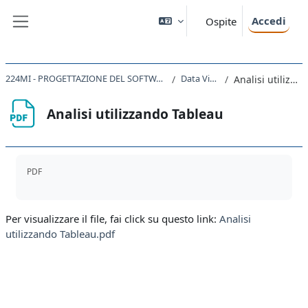
Vai al contenuto principale
Accedi
Ospite
Pannello laterale
224MI - PROGETTAZIONE DEL SOFTWARE E DEI SISTEMI INFORMATIVI 2021
Data Visualization
Analisi utilizzando Tableau
Analisi utilizzando Tableau
Aggregazione dei criteri
PDF
Per visualizzare il file, fai click su questo link:
Analisi
utilizzando Tableau.pdf