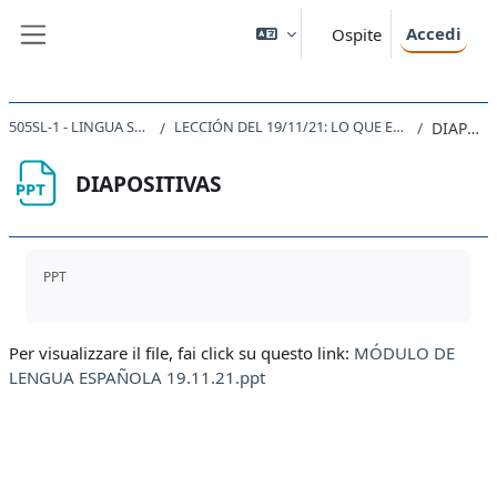
Vai al contenuto principale
Accedi
Ospite
Pannello laterale
505SL-1 - LINGUA SPAGNOLA 1 2021
LECCIÓN DEL 19/11/21: LO QUE EL CORRECTOR NO CORRIGE
DIAPOSITIVAS
DIAPOSITIVAS
Aggregazione dei criteri
PPT
Per visualizzare il file, fai click su questo link:
MÓDULO DE
LENGUA ESPAÑOLA 19.11.21.ppt