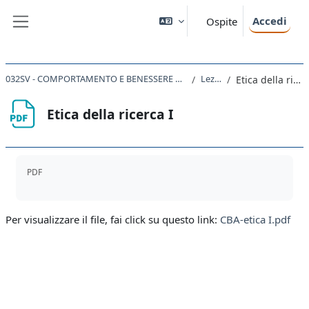
Vai al contenuto principale
Accedi
Ospite
Pannello laterale
032SV - COMPORTAMENTO E BENESSERE ANIMALE 2021
Lezioni
Etica della ricerca I
Etica della ricerca I
Aggregazione dei criteri
PDF
Per visualizzare il file, fai click su questo link:
CBA-etica I.pdf