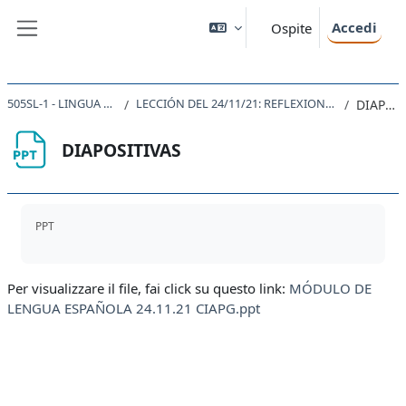
Vai al contenuto principale
Accedi
Ospite
Pannello laterale
505SL-1 - LINGUA SPAGNOLA 1 2021
LECCIÓN DEL 24/11/21: REFLEXIONES SOBRE EL MODELO DE LENGUA
DIAPOSITIVAS
DIAPOSITIVAS
Aggregazione dei criteri
PPT
Per visualizzare il file, fai click su questo link:
MÓDULO DE
LENGUA ESPAÑOLA 24.11.21 CIAPG.ppt