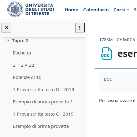
Vai al contenuto principale
Lezioni 25-26 2021 acidi e basi
Home
Calendario
Corsi
S
Lezioni 27-28 2021 solubilità, idrolisi e tamponi
Lezione 2021 termodinamica
178SM - CHIMICA
Topic 2
Minimizza
eser
Etichetta
2 + 2 = 22
Aggregazione de
Potenze di 10
DOC
1 Prova scritta testo D - 2019
Per visualizzare il 
Esempio di prima provetta-1
1 Prova scritta testo C - 2019
Esempio di prima provetta