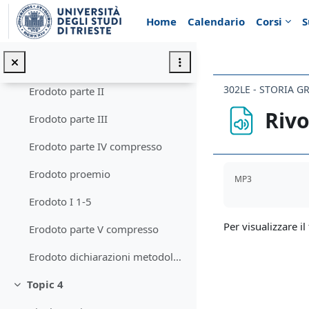
Vai al contenuto principale
Da Omero a Ecateo
Home
Calendario
Corsi
S
Topic 3
Minimizza
Erodoto parte I
302LE - STORIA G
Erodoto parte II
Rivo
Erodoto parte III
Erodoto parte IV compresso
Aggregazione de
Erodoto proemio
MP3
Erodoto I 1-5
Per visualizzare il 
Erodoto parte V compresso
Erodoto dichiarazioni metodologiche VII 152 II 99 e 147
Topic 4
Minimizza