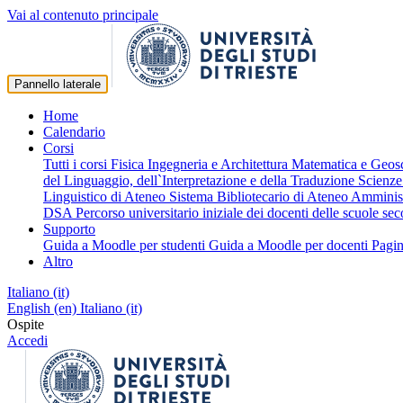
Vai al contenuto principale
Pannello laterale
Home
Calendario
Corsi
Tutti i corsi
Fisica
Ingegneria e Architettura
Matematica e Geos
del Linguaggio, dell`Interpretazione e della Traduzione
Scienze
Linguistico di Ateneo
Sistema Bibliotecario di Ateneo
Amminist
DSA
Percorso universitario iniziale dei docenti delle scuole s
Supporto
Guida a Moodle per studenti
Guida a Moodle per docenti
Pagin
Altro
Italiano ‎(it)‎
English ‎(en)‎
Italiano ‎(it)‎
Ospite
Accedi