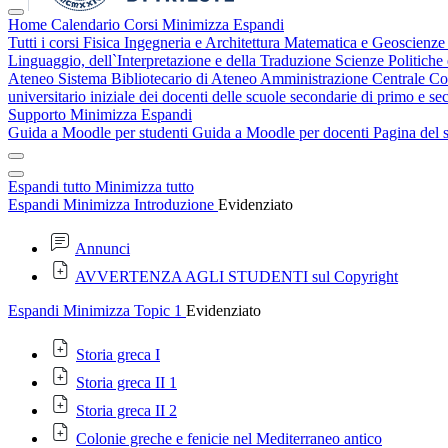
Home
Calendario
Corsi
Minimizza
Espandi
Tutti i corsi
Fisica
Ingegneria e Architettura
Matematica e Geoscienz
Linguaggio, dell`Interpretazione e della Traduzione
Scienze Politiche
Ateneo
Sistema Bibliotecario di Ateneo
Amministrazione Centrale
Co
universitario iniziale dei docenti delle scuole secondarie di primo e 
Supporto
Minimizza
Espandi
Guida a Moodle per studenti
Guida a Moodle per docenti
Pagina del 
Espandi tutto
Minimizza tutto
Espandi
Minimizza
Introduzione
Evidenziato
Annunci
AVVERTENZA AGLI STUDENTI sul Copyright
Espandi
Minimizza
Topic 1
Evidenziato
Storia greca I
Storia greca II 1
Storia greca II 2
Colonie greche e fenicie nel Mediterraneo antico