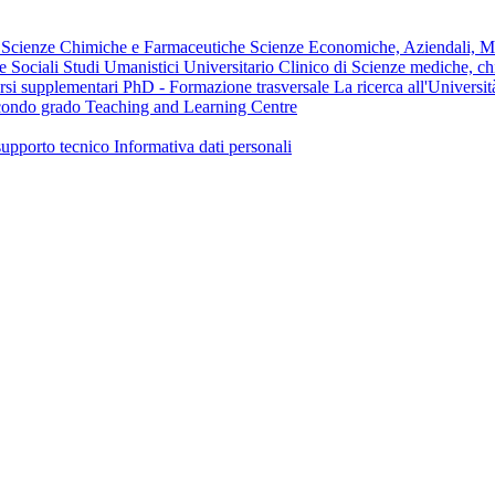
e
Scienze Chimiche e Farmaceutiche
Scienze Economiche, Aziendali, Ma
 e Sociali
Studi Umanistici
Universitario Clinico di Scienze mediche, chi
rsi supplementari
PhD - Formazione trasversale
La ricerca all'Universit
secondo grado
Teaching and Learning Centre
supporto tecnico
Informativa dati personali