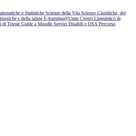
tematiche e Statistiche
Scienze della Vita
Scienze Giuridiche, del
rurgiche e della salute
E-learning@Units
Centro Linguistico di
à di Trieste
Guide a Moodle
Servizi Disabili e DSA
Percorso