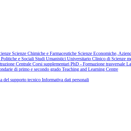
cienze
Scienze Chimiche e Farmaceutiche
Scienze Economiche, Azienda
 Politiche e Sociali
Studi Umanistici
Universitario Clinico di Scienze m
razione Centrale
Corsi supplementari
PhD - Formazione trasversale
La
econdarie di primo e secondo grado
Teaching and Learning Centre
a del supporto tecnico
Informativa dati personali