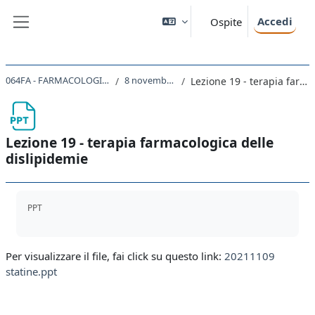
Vai al contenuto principale
Accedi
Ospite
Pannello laterale
064FA - FARMACOLOGIA E FARMACOTERAPIA 2021
8 novembre - 14 novembre
Lezione 19 - terapia farmacologica delle dislipidemie
Lezione 19 - terapia farmacologica delle
dislipidemie
Aggregazione dei criteri
PPT
Per visualizzare il file, fai click su questo link:
20211109
statine.ppt