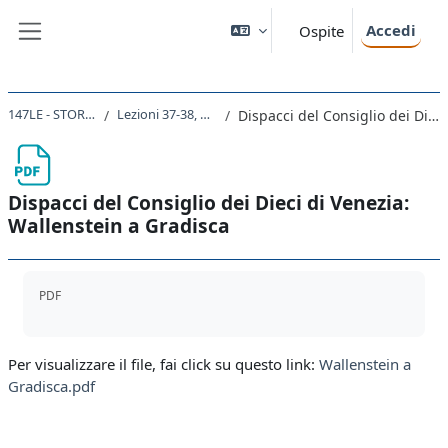
Vai al contenuto principale
Accedi
Ospite
Pannello laterale
147LE - STORIA MODERNA 2021
Lezioni 37-38, La guerra dei Trent'Anni.
Dispacci del Consiglio dei Dieci di Venezia: Wallenstein a Gradisca
Dispacci del Consiglio dei Dieci di Venezia:
Wallenstein a Gradisca
Aggregazione dei criteri
PDF
Per visualizzare il file, fai click su questo link:
Wallenstein a
Gradisca.pdf