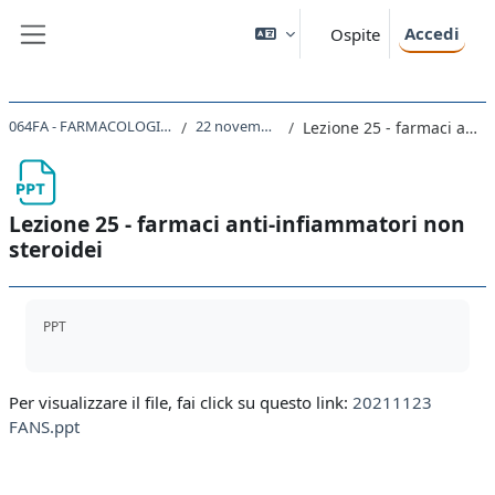
Vai al contenuto principale
Accedi
Ospite
Pannello laterale
064FA - FARMACOLOGIA E FARMACOTERAPIA 2021
22 novembre - 28 novembre
Lezione 25 - farmaci anti-infiammatori non steroidei
Lezione 25 - farmaci anti-infiammatori non
steroidei
Aggregazione dei criteri
PPT
Per visualizzare il file, fai click su questo link:
20211123
FANS.ppt