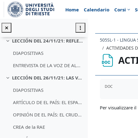
Vai al contenuto principale
LECCIÓN DEL 19/11/21: LO QUE EL CORRECTOR NO CORRIGE
Minimizza
Home
Calendario
Corsi
S
DIAPOSITIVAS
MANUAL DE ESCRITURA ACADÉMICA
505SL-1 - LINGUA
LECCIÓN DEL 24/11/21: REFLEXIONES SOBRE EL MODELO DE LENGUA
Minimizza
ACTIVIDADES D
DIAPOSITIVAS
ACT
ENTREVISTA DE LA VOZ DE ALMERÍA A UNA CORRECTORA DE TEXTOS
LECCIÓN DEL 26/11/21: LAS VARIEDADES LINGÜÍSTICAS DEL ESPAÑOL
Minimizza
Aggregazione de
DOC
DIAPOSITIVAS
ARTÍCULO DE EL PAÍS: EL ESPAÑOL EL CUARTO IDIOMA MÁS PODEROSO
Per visualizzare il 
OPINIÓN DE EL PAÍS: EL CRUDO LENGUAJE COLOQUIAL
CREA de la RAE