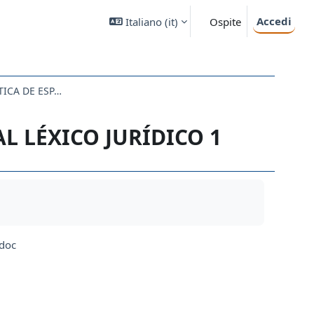
Accedi
Italiano ‎(it)‎
Ospite
LECCIÓN DEL 3/12/21: LA SITUACIÓN LINGÜÍSTICA DE ESPAÑA Y EL ESPAÑOL DE AMÉRICA
L LÉXICO JURÍDICO 1
doc