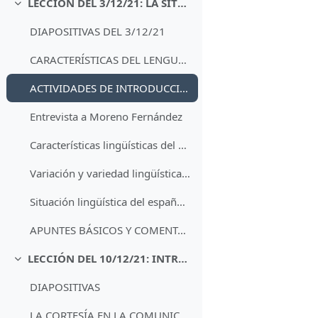
LECCIÓN DEL 3/12/21: LA SITUACIÓN LINGÜÍSTICA DE ESPAÑA Y EL ESPAÑOL DE AMÉRICA
Minimizza
DIAPOSITIVAS DEL 3/12/21
CARACTERÍSTICAS DEL LENGUAJE SECTORIAL
ACTIVIDADES DE INTRODUCCIÓN AL LÉXICO JURÍDICO 1
Entrevista a Moreno Fernández
Características lingüísticas del español de América
Variación y variedad lingüística según el CVC
Situación lingüística del español actual
APUNTES BÁSICOS Y COMENTARIOS DE TEXTO
LECCIÓN DEL 10/12/21: INTRODUCCIÓN A LA CORTESÍA COMUNICATIVA
Minimizza
DIAPOSITIVAS
LA CORTESÍA EN LA COMUNICACIÓN DE BARROS Y BERNAL