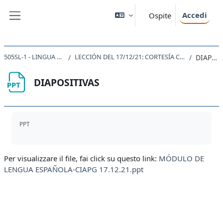
Vai al contenuto principale
Accedi
Ospite
Pannello laterale
505SL-1 - LINGUA SPAGNOLA 1 2021
LECCIÓN DEL 17/12/21: CORTESÍA COMUNICATIVA, APLICACIÓN PRÁCTICA
DIAPOSITIVAS
DIAPOSITIVAS
Aggregazione dei criteri
PPT
Per visualizzare il file, fai click su questo link:
MÓDULO DE
LENGUA ESPAÑOLA-CIAPG 17.12.21.ppt