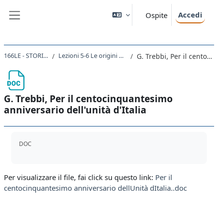
Vai al contenuto principale
Accedi
Ospite
Pannello laterale
166LE - STORIA DEL RISORGIMENTO 2021
Lezioni 5-6 Le origini del liberalismo moderno in Francia e in Italia. La Francia della restaurazione
G. Trebbi, Per il centocinquantesimo anniversario dell'unità d'Italia
G. Trebbi, Per il centocinquantesimo
anniversario dell'unità d'Italia
Aggregazione dei criteri
DOC
Per visualizzare il file, fai click su questo link:
Per il
centocinquantesimo anniversario dellUnità dItalia..doc