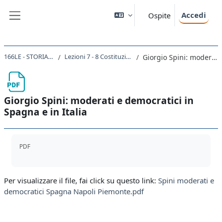
Vai al contenuto principale
Accedi
Ospite
Pannello laterale
166LE - STORIA DEL RISORGIMENTO 2021
Lezioni 7 - 8 Costituzioni liberali e costituzioni democratiche
Giorgio Spini: moderati e democratici in Spagna e in Italia
Giorgio Spini: moderati e democratici in
Spagna e in Italia
Aggregazione dei criteri
PDF
Per visualizzare il file, fai click su questo link:
Spini moderati e
democratici Spagna Napoli Piemonte.pdf