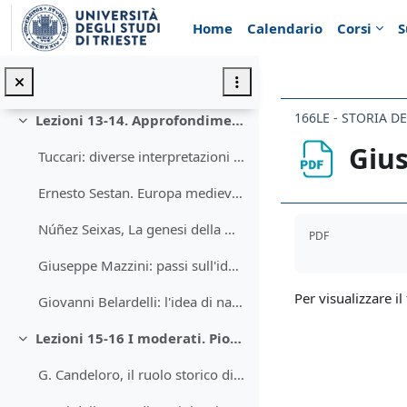
Vai al contenuto principale
Profilo biografico di Giuseppe Mazzini
Home
Calendario
Corsi
S
Istruzioni generali per gli affratellati nella Giovine italia (1831)
Il programma della Giovine Italia (da G. Bernardelli, Mazzini, Bologna 2010)
166LE - STORIA D
Lezioni 13-14. Approfondimento sull'idea di nazione in Mazzini
Minimizza
Gius
Tuccari: diverse interpretazioni storiografiche dell'idea di nazione
Ernesto Sestan. Europa medievale e nazioni moderne.
Aggregazione de
Núñez Seixas, La genesi della moderna nazione spagnola (e di quelle catalana e basca)
PDF
Giuseppe Mazzini: passi sull'idea di nazione
Per visualizzare il 
Giovanni Belardelli: l'idea di nazione in Mazzini
Lezioni 15-16 I moderati. Pio IX.
Minimizza
G. Candeloro, il ruolo storico di Vincenzo Gioberti