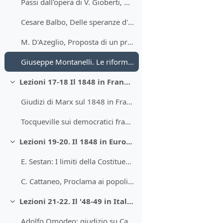
Passi dall'opera di V. Gioberti, Del primato morale e civile degli italiani
Cesare Balbo, Delle speranze d'Italia. L'inorientamento dell'Austria
M. D'Azeglio, Proposta di un programma per l'opinione nazionale italiana
Giuseppe Montanelli. Le riforme di Pio IX
Lezioni 17-18 Il 1848 in Francia
Minimizza
Giudizi di Marx sul 1848 in Francia
Tocqueville sui democratici francesi del 1848
Lezioni 19-20. Il 1848 in Europa
Minimizza
E. Sestan: I limiti della Costituente di Francoforte, 1848-49
C. Cattaneo, Proclama ai popoli della monarchia
Lezioni 21-22. Il '48-49 in Italia.
Minimizza
Adolfo Omodeo: giudizio su Carlo Alberto