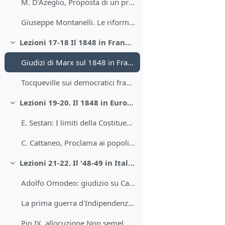
M. D'Azeglio, Proposta di un programma per l'opinione nazionale italiana
Giuseppe Montanelli. Le riforme di Pio IX
Lezioni 17-18 Il 1848 in Francia
Minimizza
Giudizi di Marx sul 1848 in Francia
Tocqueville sui democratici francesi del 1848
Lezioni 19-20. Il 1848 in Europa
Minimizza
E. Sestan: I limiti della Costituente di Francoforte, 1848-49
C. Cattaneo, Proclama ai popoli della monarchia
Lezioni 21-22. Il '48-49 in Italia.
Minimizza
Adolfo Omodeo: giudizio su Carlo Alberto
La prima guerra d'Indipendenza. L'offensiva piemontese
Pio IX, allocuzione Non semel del 29 aprile 1848