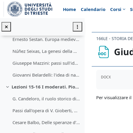
Vai al contenuto principale
Il programma della Giovine Italia (da G. Bernardelli, Mazzini, Bologna 2010)
Home
Calendario
Corsi
S
Lezioni 13-14. Approfondimento sull'idea di nazione in Mazzini
Minimizza
Tuccari: diverse interpretazioni storiografiche dell'idea di nazione
166LE - STORIA D
Ernesto Sestan. Europa medievale e nazioni moderne.
Giud
Núñez Seixas, La genesi della moderna nazione spagnola (e di quelle catalana e basca)
Giuseppe Mazzini: passi sull'idea di nazione
Aggregazione de
Giovanni Belardelli: l'idea di nazione in Mazzini
DOCX
Lezioni 15-16 I moderati. Pio IX.
Minimizza
Per visualizzare il 
G. Candeloro, il ruolo storico di Vincenzo Gioberti
Passi dall'opera di V. Gioberti, Del primato morale e civile degli italiani
Cesare Balbo, Delle speranze d'Italia. L'inorientamento dell'Austria