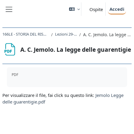
Vai al contenuto principale
Accedi
Ospite
Pannello laterale
166LE - STORIA DEL RISORGIMENTO 2021
Lezioni 29-30. Il 1870.
A. C. Jemolo. La legge delle guarentigie
A. C. Jemolo. La legge delle guarentigie
Aggregazione dei criteri
PDF
Per visualizzare il file, fai click su questo link:
Jemolo Legge
delle guarentigie.pdf