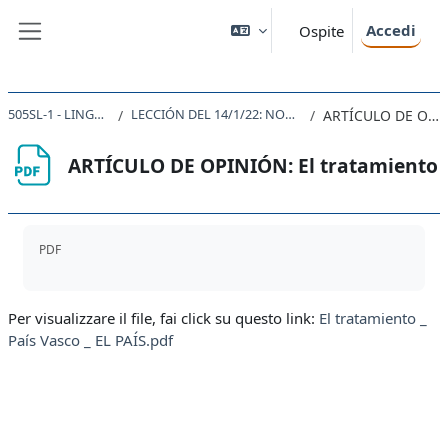
Vai al contenuto principale
Accedi
Ospite
Pannello laterale
505SL-1 - LINGUA SPAGNOLA 1 2021
LECCIÓN DEL 14/1/22: NOCIONES DE MORFOLOGÍA ESPANOLA
ARTÍCULO DE OPINIÓN: El tratamiento
ARTÍCULO DE OPINIÓN: El tratamiento
Aggregazione dei criteri
PDF
Per visualizzare il file, fai click su questo link:
El tratamiento _
País Vasco _ EL PAÍS.pdf