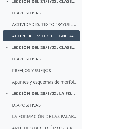
LECCIÓN DEL 21/1/22: CLASES DE PALABRAS
Minimizza
DIAPOSITIVAS
ACTIVIDADES: TEXTO "RAYUELA" DE CORTÁZARFile
ACTIVIDADES: TEXTO "IGNORANCIA" DE SAVATER
LECCIÓN DEL 26/1/22: CLASES DE PALABRAS II
Minimizza
DIAPOSITIVAS
PREFIJOS Y SUFIJOS
Apuntes y esquemas de morfología
LECCIÓN DEL 28/1/22: LA FORMACIÓN DE LAS PALABRAS
Minimizza
DIAPOSITIVAS
LA FORMACIÓN DE LAS PALABRAS
ARTÍCULO BBC: ¿CÓMO SE CREAN LAS PALABRAS?