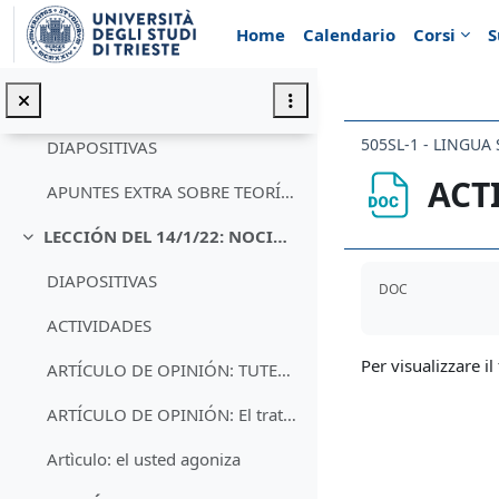
Vai al contenuto principale
DIAPOSITIVAS
Home
Calendario
Corsi
S
LA CORTESÍA EN LA COMUNICACIÓN DE BARROS Y BERNAL
LECCIÓN DEL 17/12/21: CORTESÍA COMUNICATIVA, APLICACIÓN PRÁCTICA
Minimizza
505SL-1 - LINGUA
DIAPOSITIVAS
ACT
APUNTES EXTRA SOBRE TEORÍAS DE LA CORTESÍA
LECCIÓN DEL 14/1/22: NOCIONES DE MORFOLOGÍA ESPANOLA
Minimizza
Aggregazione de
DIAPOSITIVAS
DOC
ACTIVIDADES
Per visualizzare il 
ARTÍCULO DE OPINIÓN: TUTEARSE
ARTÍCULO DE OPINIÓN: El tratamiento
Artìculo: el usted agoniza