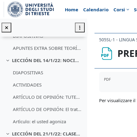
Vai al contenuto principale
Home
Calendario
Corsi
S
LA CORTESÍA EN LA COMUNICACIÓN DE BARROS Y BERNAL
LECCIÓN DEL 17/12/21: CORTESÍA COMUNICATIVA, APLICACIÓN PRÁCTICA
Minimizza
DIAPOSITIVAS
505SL-1 - LINGUA
APUNTES EXTRA SOBRE TEORÍAS DE LA CORTESÍA
PRE
LECCIÓN DEL 14/1/22: NOCIONES DE MORFOLOGÍA ESPANOLA
Minimizza
DIAPOSITIVAS
Aggregazione de
PDF
ACTIVIDADES
ARTÍCULO DE OPINIÓN: TUTEARSE
Per visualizzare il 
ARTÍCULO DE OPINIÓN: El tratamiento
Artìculo: el usted agoniza
LECCIÓN DEL 21/1/22: CLASES DE PALABRAS
Minimizza