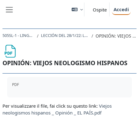
Vai al contenuto principale
Accedi
Ospite
Pannello laterale
505SL-1 - LINGUA SPAGNOLA 1 2021
LECCIÓN DEL 28/1/22: LA FORMACIÓN DE LAS PALABRAS
OPINIÓN: VIEJOS NEOLOGISMO HISPANOS
OPINIÓN: VIEJOS NEOLOGISMO HISPANOS
Aggregazione dei criteri
PDF
Per visualizzare il file, fai click su questo link:
Viejos
neologismos hispanos _ Opinión _ EL PAÍS.pdf