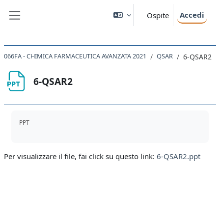
Vai al contenuto principale
Accedi
Ospite
Pannello laterale
066FA - CHIMICA FARMACEUTICA AVANZATA 2021
QSAR
6-QSAR2
6-QSAR2
Aggregazione dei criteri
PPT
Per visualizzare il file, fai click su questo link:
6-QSAR2.ppt