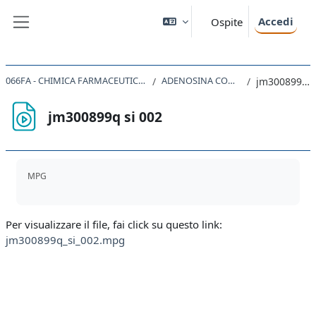
Vai al contenuto principale
Accedi
Ospite
Pannello laterale
066FA - CHIMICA FARMACEUTICA AVANZATA 2021
ADENOSINA COME ESEMPIO
jm300899q si 002
jm300899q si 002
Aggregazione dei criteri
MPG
Per visualizzare il file, fai click su questo link:
jm300899q_si_002.mpg