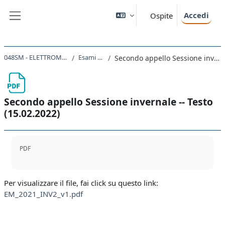
Vai al contenuto principale
Accedi
Ospite
Pannello laterale
048SM - ELETTROMAGNETISMO 2021
Esami 2021-2022
Secondo appello Sessione invernale -- Testo (15.02.2022)
Secondo appello Sessione invernale -- Testo
(15.02.2022)
Aggregazione dei criteri
PDF
Per visualizzare il file, fai click su questo link:
EM_2021_INV2_v1.pdf