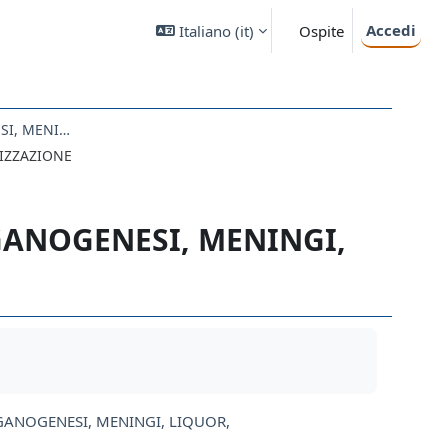
Accedi
Italiano ‎(it)‎
Ospite
SISTEMA NERVOSO: GENERALITA', ORGANOGENESI, MENINGI, LIQUOR, VASCOLARIZZAZIONE
RIZZAZIONE
GANOGENESI, MENINGI,
GANOGENESI, MENINGI, LIQUOR,