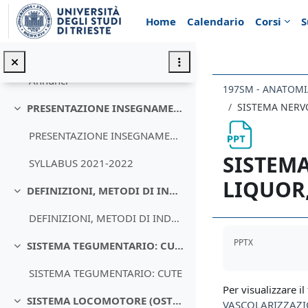
Vai al contenuto principale
Home
Calendario
Corsi
S
Introduzione
Minimizza
Annunci
197SM - ANATOM
SISTEMA NERV
PRESENTAZIONE INSEGNAMENTO DI ANATOMIA UMANA - SYLLABUS
Minimizza
PRESENTAZIONE INSEGNAMENTO
SISTEMA
SYLLABUS 2021-2022
LIQUOR
DEFINIZIONI, METODI DI INDAGINE E NOMENCLATURA ANATOMICA
Minimizza
DEFINIZIONI, METODI DI INDAGINE E NOMENCLATURA ANATOMICA
Aggregazione de
PPTX
SISTEMA TEGUMENTARIO: CUTE
Minimizza
SISTEMA TEGUMENTARIO: CUTE
Per visualizzare il 
SISTEMA LOCOMOTORE (OSTEO-ARTRO-MUSCOLARE)
VASCOLARIZZAZI
Minimizza