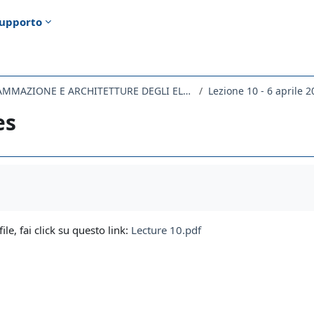
upporto
257SM-2 - PROGRAMMAZIONE E ARCHITETTURE DEGLI ELABORATORI - mod. B 2021
Lezione 10 - 6 aprile 
es
i criteri
file, fai click su questo link:
Lecture 10.pdf