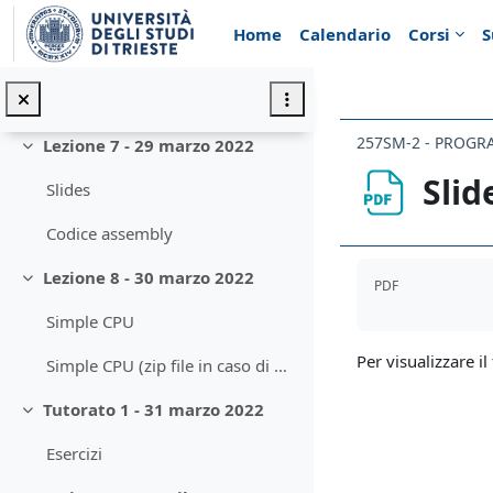
Vai al contenuto principale
Logisim files
Home
Calendario
Corsi
S
Lezione 6 - 24 marzo 2022
Minimizza
Slides
Lezione 7 - 29 marzo 2022
Minimizza
Slid
Slides
Codice assembly
Aggregazione de
Lezione 8 - 30 marzo 2022
PDF
Minimizza
Simple CPU
Per visualizzare il 
Simple CPU (zip file in caso di problemi di download)
Tutorato 1 - 31 marzo 2022
Minimizza
Esercizi