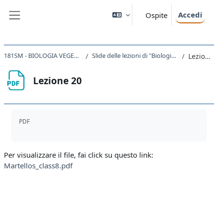
Vai al contenuto principale
Accedi
Ospite
Pannello laterale
181SM - BIOLOGIA VEGETALE 2021
Slide delle lezioni di "Biologia vegetale"
Lezione 20
Lezione 20
Aggregazione dei criteri
PDF
Per visualizzare il file, fai click su questo link:
Martellos_class8.pdf