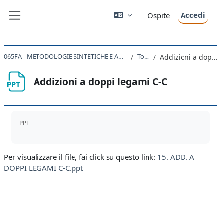
Vai al contenuto principale
Accedi
Ospite
Pannello laterale
065FA - METODOLOGIE SINTETICHE E ANALITICHE IN CHIMICA FARMACEUTICA 2021
Topic 15
Addizioni a doppi legami C-C
Addizioni a doppi legami C-C
Aggregazione dei criteri
PPT
Per visualizzare il file, fai click su questo link:
15. ADD. A
DOPPI LEGAMI C-C.ppt