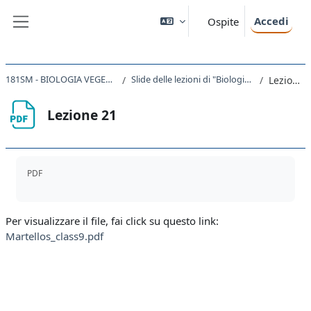
Vai al contenuto principale
Accedi
Ospite
Pannello laterale
181SM - BIOLOGIA VEGETALE 2021
Slide delle lezioni di "Biologia vegetale"
Lezione 21
Lezione 21
Aggregazione dei criteri
PDF
Per visualizzare il file, fai click su questo link:
Martellos_class9.pdf