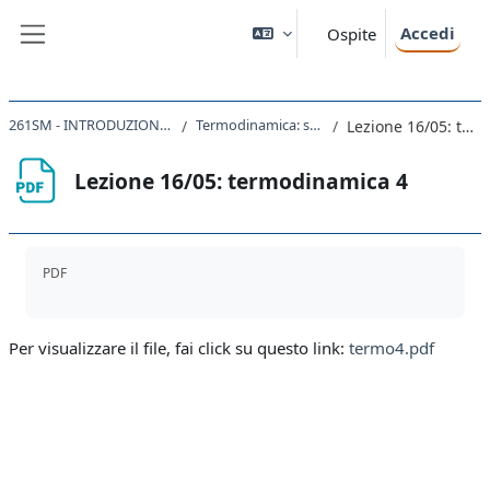
Vai al contenuto principale
Accedi
Ospite
Pannello laterale
261SM - INTRODUZIONE ALLA FISICA 2021
Termodinamica: secondo principio
Lezione 16/05: termodinamica 4
Lezione 16/05: termodinamica 4
Aggregazione dei criteri
PDF
Per visualizzare il file, fai click su questo link:
termo4.pdf