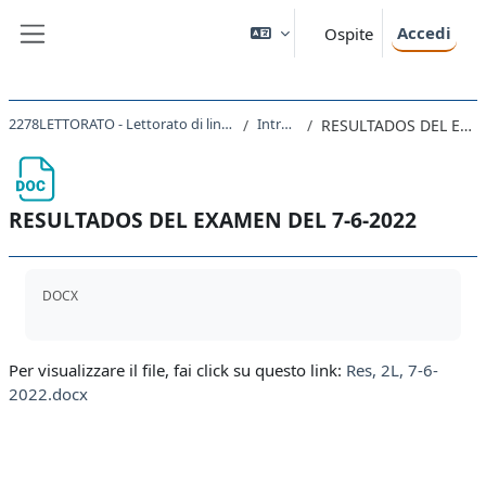
Vai al contenuto principale
Accedi
Ospite
Pannello laterale
2278LETTORATO - Lettorato di lingua spagnola II avanzati 2021
Introduzione
RESULTADOS DEL EXAMEN DEL 7-6-2022
RESULTADOS DEL EXAMEN DEL 7-6-2022
Aggregazione dei criteri
DOCX
Per visualizzare il file, fai click su questo link:
Res, 2L, 7-6-
2022.docx