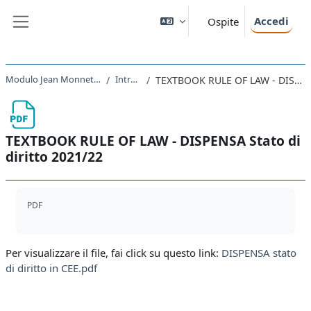
Vai al contenuto principale
Accedi
Ospite
Pannello laterale
Modulo Jean Monnet EUinCEE 2021 - 2022
Introduzione
TEXTBOOK RULE OF LAW - DISPENSA Stato di diritto 2021/22
TEXTBOOK RULE OF LAW - DISPENSA Stato di
diritto 2021/22
Aggregazione dei criteri
PDF
Per visualizzare il file, fai click su questo link:
DISPENSA stato
di diritto in CEE.pdf