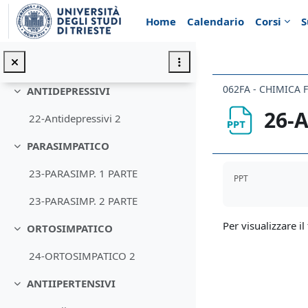
Vai al contenuto principale
20-allucinogeni e analettci 1 PARTE
Home
Calendario
Corsi
S
ALZHEIMER
Minimizza
21-AD.disease 2
062FA - CHIMICA 
ANTIDEPRESSIVI
Minimizza
26-A
22-Antidepressivi 2
PARASIMPATICO
Minimizza
Aggregazione de
23-PARASIMP. 1 PARTE
PPT
23-PARASIMP. 2 PARTE
Per visualizzare il 
ORTOSIMPATICO
Minimizza
24-ORTOSIMPATICO 2
ANTIIPERTENSIVI
Minimizza