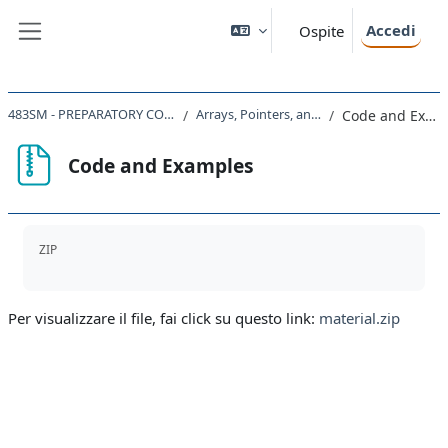
Vai al contenuto principale
Accedi
Ospite
Pannello laterale
483SM - PREPARATORY COURSE 2022
Arrays, Pointers, and Strings
Code and Examples
Code and Examples
Aggregazione dei criteri
ZIP
Per visualizzare il file, fai click su questo link:
material.zip