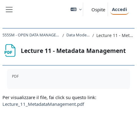
Vai al contenuto principale
Accedi
Ospite
Pannello laterale
555SM - OPEN DATA MANAGEMENT AND THE CLOUD 2022
Data Models & Structures
Lecture 11 - Metadata Management
Lecture 11 - Metadata Management
Aggregazione dei criteri
PDF
Per visualizzare il file, fai click su questo link:
Lecture_11_MetadataManagement.pdf