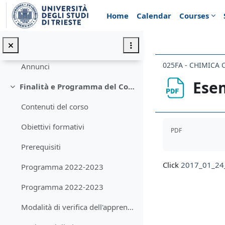
Skip to main content
Home
Calendar
Courses
General
Collapse
025FA - CHIMICA
Annunci
Esem
Finalità e Programma del Corso
Collapse
Contenuti del corso
Completion req
Obiettivi formativi
PDF
Prerequisiti
Click
2017_01_24_
Programma 2022-2023
Programma 2022-2023
Modalità di verifica dell'apprendimento