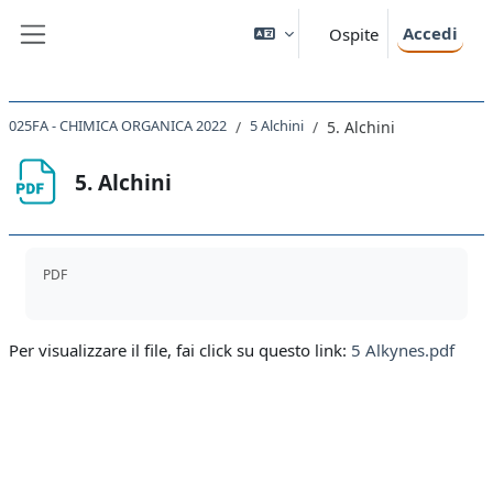
Vai al contenuto principale
Accedi
Ospite
Pannello laterale
025FA - CHIMICA ORGANICA 2022
5 Alchini
5. Alchini
5. Alchini
Aggregazione dei criteri
PDF
Per visualizzare il file, fai click su questo link:
5 Alkynes.pdf