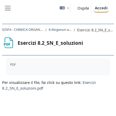
Vai al contenuto principale
Accedi
Ospite
Pannello laterale
025FA - CHIMICA ORGANICA 2022
8 Alogenuri alchilici
Esercizi 8.2_SN_E_soluzioni
Esercizi 8.2_SN_E_soluzioni
Aggregazione dei criteri
PDF
Per visualizzare il file, fai click su questo link:
Esercizi
8.2_SN_E_soluzioni.pdf