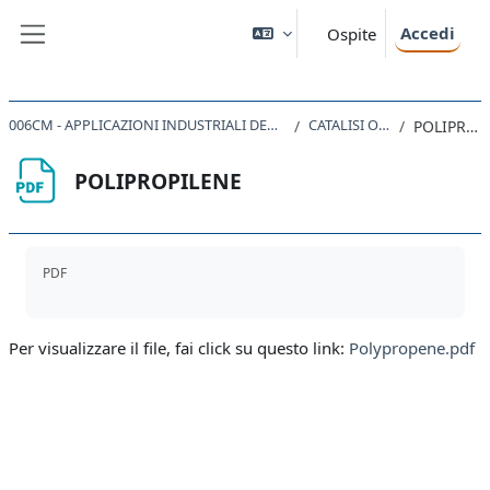
Vai al contenuto principale
Accedi
Ospite
Pannello laterale
006CM - APPLICAZIONI INDUSTRIALI DELLA CATALISI OMOGENEA E FOTOCATALISI 2022
CATALISI OMOGENEA
POLIPROPILENE
POLIPROPILENE
Aggregazione dei criteri
PDF
Per visualizzare il file, fai click su questo link:
Polypropene.pdf