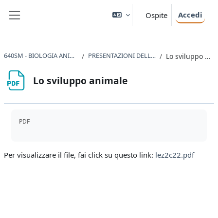
Vai al contenuto principale
Accedi
Ospite
Pannello laterale
640SM - BIOLOGIA ANIMALE 2022
PRESENTAZIONI DELLE LEZIONI
Lo sviluppo animale
Lo sviluppo animale
Aggregazione dei criteri
PDF
Per visualizzare il file, fai click su questo link:
lez2c22.pdf