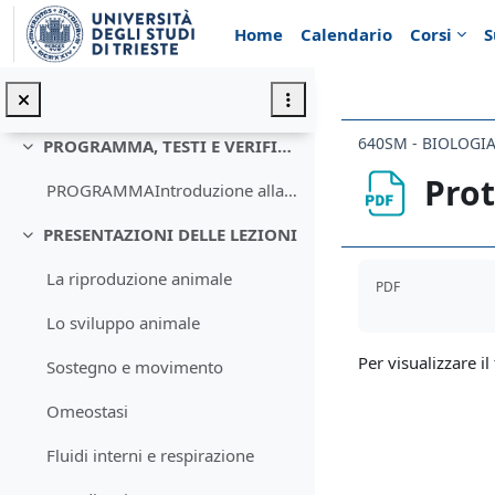
Vai al contenuto principale
video youtube sulla Diversità animale
Home
Calendario
Corsi
S
RISULTATI DELLA PROVA SCRITTA DEL 23 GENNAIO 2023I...
Distribuzione di frequenza dei punteggi della prova del 23 gennaio 2023
640SM - BIOLOGI
PROGRAMMA, TESTI E VERIFICA
Minimizza
Prot
PROGRAMMAIntroduzione alla vita animale. Processo ...
PRESENTAZIONI DELLE LEZIONI
Minimizza
Aggregazione de
La riproduzione animale
PDF
Lo sviluppo animale
Per visualizzare il 
Sostegno e movimento
Omeostasi
Fluidi interni e respirazione