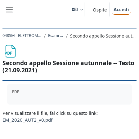
Vai al contenuto principale
Accedi
Ospite
Pannello laterale
048SM - ELETTROMAGNETISMO 2022
Esami 2020-2021
Secondo appello Sessione autunnale -- Testo (21.09.2021)
Secondo appello Sessione autunnale -- Testo
(21.09.2021)
Aggregazione dei criteri
PDF
Per visualizzare il file, fai click su questo link:
EM_2020_AUT2_v0.pdf