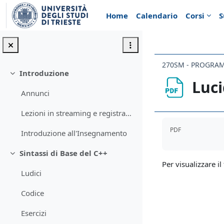
Vai al contenuto principale
Home
Calendario
Corsi
S
270SM - PROGRAM
Introduzione
Minimizza
Luci
Annunci
Lezioni in streaming e registrazioni (MSTeams)
Aggregazione de
PDF
Introduzione all'Insegnamento
Sintassi di Base del C++
Minimizza
Per visualizzare il 
Ludici
Codice
Esercizi