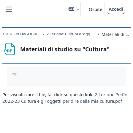
Vai al contenuto principale
Accedi
Ospite
Pannello laterale
131SF - PEDAGOGIA INTERCULTURALE 2022
2 Lezione: Cultura e "oggetti che dicono della mia cultura"
Materiali di studio su "Cultura"
Materiali di studio su "Cultura"
Aggregazione dei criteri
PDF
Per visualizzare il file, fai click su questo link:
2 Lezione PedInt
2022-23 Cultura e gli oggetti per dire della mia cultura.pdf