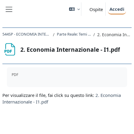
Vai al contenuto principale
Accedi
Ospite
Pannello laterale
544SP - ECONOMIA INTERNAZIONALE (AA 2022-2023)
Parte Reale: Temi d'esame AA 2016-2017
2. Economia Internazionale - I1.pdf
2. Economia Internazionale - I1.pdf
Aggregazione dei criteri
PDF
Per visualizzare il file, fai click su questo link:
2. Economia
Internazionale - I1.pdf