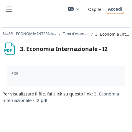
Vai al contenuto principale
Accedi
Ospite
Pannello laterale
544SP - ECONOMIA INTERNAZIONALE (AA 2022-2023)
Temi d'esame AA 2019-2020
3. Economia Internazionale - I2
3. Economia Internazionale - I2
Aggregazione dei criteri
PDF
Per visualizzare il file, fai click su questo link:
3. Economia
Internazionale - I2.pdf