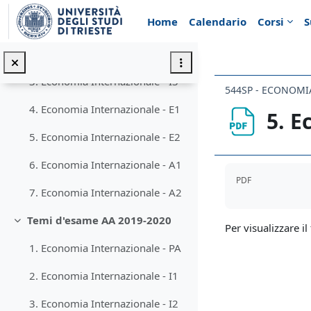
Minimizza
Vai al contenuto principale
Home
Calendario
Corsi
S
1. Economia Internazionale - I1
2. Economia Internazionale - I2
3. Economia Internazionale - I3
544SP - ECONOMI
4. Economia Internazionale - E1
5. E
5. Economia Internazionale - E2
6. Economia Internazionale - A1
Aggregazione de
PDF
7. Economia Internazionale - A2
Temi d'esame AA 2019-2020
Minimizza
Per visualizzare il 
1. Economia Internazionale - PA
2. Economia Internazionale - I1
3. Economia Internazionale - I2