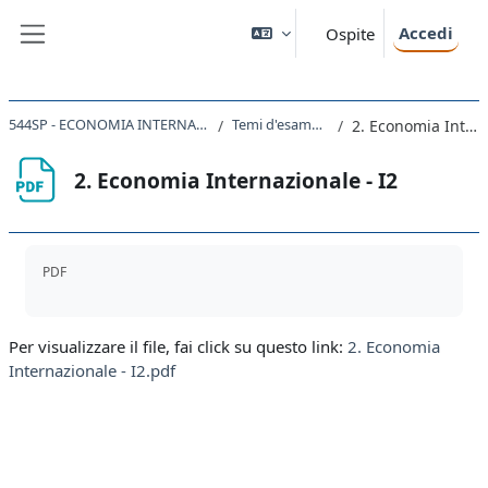
Vai al contenuto principale
Accedi
Ospite
Pannello laterale
544SP - ECONOMIA INTERNAZIONALE (AA 2022-2023)
Temi d'esame AA 2020-2021
2. Economia Internazionale - I2
2. Economia Internazionale - I2
Aggregazione dei criteri
PDF
Per visualizzare il file, fai click su questo link:
2. Economia
Internazionale - I2.pdf