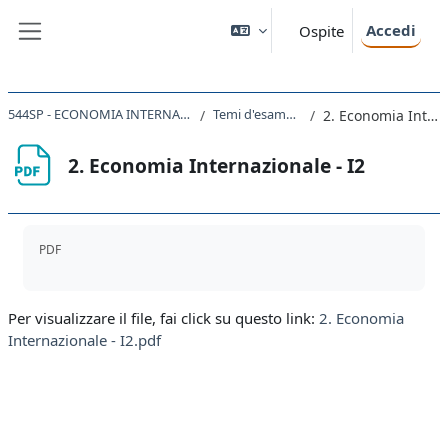
Vai al contenuto principale
Accedi
Ospite
Pannello laterale
544SP - ECONOMIA INTERNAZIONALE (AA 2022-2023)
Temi d'esame AA 2020-2021
2. Economia Internazionale - I2
2. Economia Internazionale - I2
Aggregazione dei criteri
PDF
Per visualizzare il file, fai click su questo link:
2. Economia
Internazionale - I2.pdf